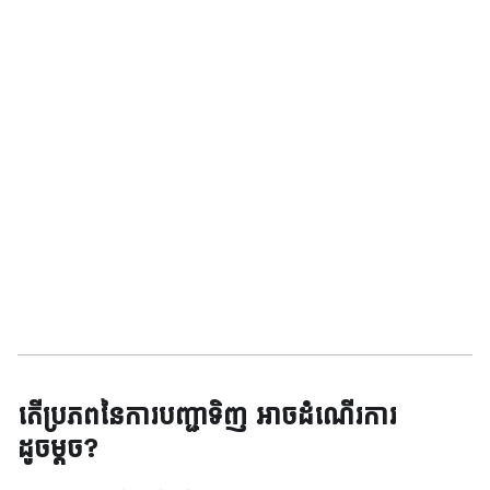
តើប្រភពនៃការបញ្ជាទិញ អាចដំណើរការ
ដូចម្តច?