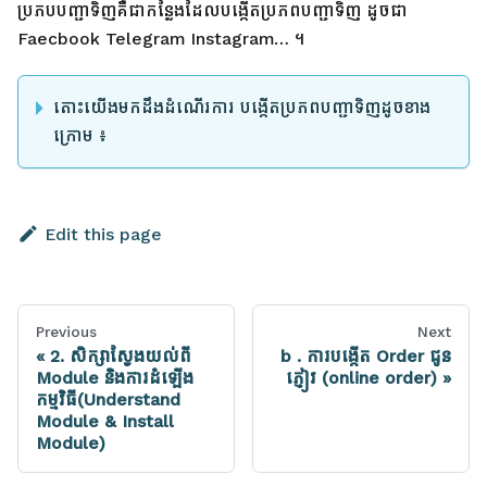
ប្រភបបញ្ជាទិញគឺជាកន្លែងដែលបង្កើតប្រភពបញ្ជាទិញ ដូចជា
Faecbook Telegram Instagram… ។
តោះយើងមកដឹងដំណើរការ បង្កើតប្រភពបញ្ជាទិញដូចខាង
ក្រោម ៖
Edit this page
Previous
Next
2. សិក្សាស្វែងយល់ពី
b . ការបង្កើត Order ជូន
Module និងការដំឡើង
ភ្ញៀវ (online order)
កម្មវិធី(Understand
Module & Install
Module)